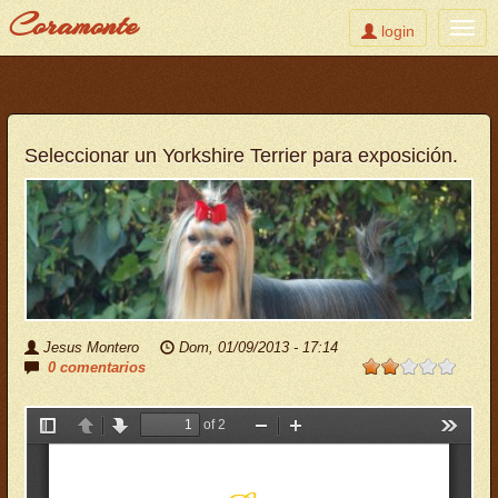
Coramonte
Toggle
Togg
login
user
navig
Pasar
al
contenido
principal
Seleccionar un Yorkshire Terrier para exposición.
Jesus Montero
Dom, 01/09/2013 - 17:14
0 comentarios