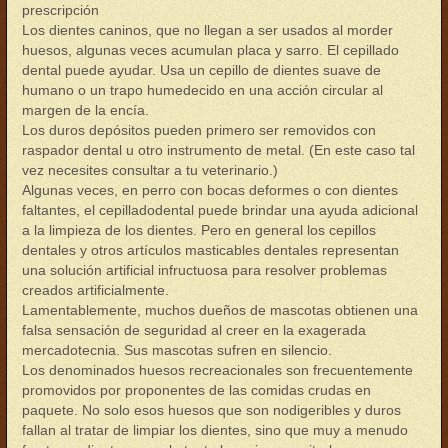
prescripción
Los dientes caninos, que no llegan a ser usados al morder
huesos, algunas veces acumulan placa y sarro. El cepillado
dental puede ayudar. Usa un cepillo de dientes suave de
humano o un trapo humedecido en una acción circular al
margen de la encía.
Los duros depósitos pueden primero ser removidos con
raspador dental u otro instrumento de metal. (En este caso tal
vez necesites consultar a tu veterinario.)
Algunas veces, en perro con bocas deformes o con dientes
faltantes, el cepilladodental puede brindar una ayuda adicional
a la limpieza de los dientes. Pero en general los cepillos
dentales y otros artículos masticables dentales representan
una solución artificial infructuosa para resolver problemas
creados artificialmente.
Lamentablemente, muchos dueños de mascotas obtienen una
falsa sensación de seguridad al creer en la exagerada
mercadotecnia. Sus mascotas sufren en silencio.
Los denominados huesos recreacionales son frecuentemente
promovidos por proponentes de las comidas crudas en
paquete. No solo esos huesos que son nodigeribles y duros
fallan al tratar de limpiar los dientes, sino que muy a menudo