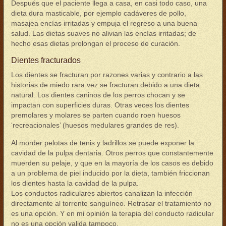
Después que el paciente llega a casa, en casi todo caso, una
dieta dura masticable, por ejemplo cadáveres de pollo,
masajea encías irritadas y empuja el regreso a una buena
salud. Las dietas suaves no alivian las encías irritadas; de
hecho esas dietas prolongan el proceso de curación.
Dientes fracturados
Los dientes se fracturan por razones varias y contrario a las
historias de miedo rara vez se fracturan debido a una dieta
natural. Los dientes caninos de los perros chocan y se
impactan con superficies duras. Otras veces los dientes
premolares y molares se parten cuando roen huesos
‘recreacionales’ (huesos medulares grandes de res).
Al morder pelotas de tenis y ladrillos se puede exponer la
cavidad de la pulpa dentaria. Otros perros que constantemente
muerden su pelaje, y que en la mayoría de los casos es debido
a un problema de piel inducido por la dieta, también friccionan
los dientes hasta la cavidad de la pulpa.
Los conductos radiculares abiertos canalizan la infección
directamente al torrente sanguíneo. Retrasar el tratamiento no
es una opción. Y en mi opinión la terapia del conducto radicular
no es una opción valida tampoco.