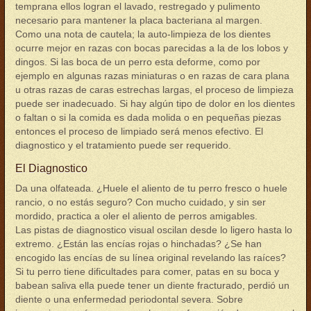
temprana ellos logran el lavado, restregado y pulimento
necesario para mantener la placa bacteriana al margen.
Como una nota de cautela; la auto-limpieza de los dientes
ocurre mejor en razas con bocas parecidas a la de los lobos y
dingos. Si las boca de un perro esta deforme, como por
ejemplo en algunas razas miniaturas o en razas de cara plana
u otras razas de caras estrechas largas, el proceso de limpieza
puede ser inadecuado. Si hay algún tipo de dolor en los dientes
o faltan o si la comida es dada molida o en pequeñas piezas
entonces el proceso de limpiado será menos efectivo. El
diagnostico y el tratamiento puede ser requerido.
El Diagnostico
Da una olfateada. ¿Huele el aliento de tu perro fresco o huele
rancio, o no estás seguro? Con mucho cuidado, y sin ser
mordido, practica a oler el aliento de perros amigables.
Las pistas de diagnostico visual oscilan desde lo ligero hasta lo
extremo. ¿Están las encías rojas o hinchadas? ¿Se han
encogido las encías de su línea original revelando las raíces?
Si tu perro tiene dificultades para comer, patas en su boca y
babean saliva ella puede tener un diente fracturado, perdió un
diente o una enfermedad periodontal severa. Sobre