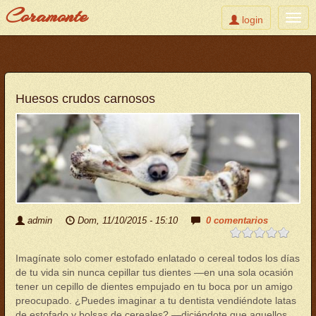
Coramonte
Toggle
Togg
login
user
navig
Pasar
al
contenido
principal
Huesos crudos carnosos
admin
Dom, 11/10/2015 - 15:10
0 comentarios
Imagínate solo comer estofado enlatado o cereal todos los días
de tu vida sin nunca cepillar tus dientes —en una sola ocasión
tener un cepillo de dientes empujado en tu boca por un amigo
preocupado. ¿Puedes imaginar a tu dentista vendiéndote latas
de estofado y bolsas de cereales? —diciéndote que aquellos