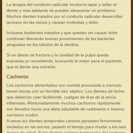
La terapia del conducto radicular involucra tapar y sellar el
diente y más adelante se pueden almacenar un problema.
Muchos dientes tratados por el conducto radicular desarrollan
accesos en las raíces y causan molestias y dolor.
Inclusive losdientes tratados y que quedan sin causar dolor
continúan liberando toxinas provenientes de las bacterias
atrapadas en los túbulos de la dentina.
Si un diente se fractura y la cavidad de la pulpa queda
expuesta yo recomiendo, buscando lo mejor para el paciente,
que el diente sea extraído.
Cachorros
Los cachorros alimentados con comida procesada a menudo
tienen bocas con un horrible olor séptico. Los dientes de leche,
que deberían caer fácilmente, cuelgan de tiras de la encía
inflamada. Afortunadamente muchos cachorros rápidamente
son llevados hacia una dieta saludable de cadáveres o huesos
carnosos crudos.
A veces los dientes temporales caninos persisten firmemente
anclados en las encías, pasado el tiempo para mudar a los seis
meses de edad. Si los dientes caninos temporales del cachorro