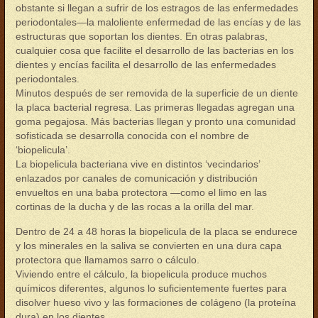
obstante si llegan a sufrir de los estragos de las enfermedades
periodontales—la maloliente enfermedad de las encías y de las
estructuras que soportan los dientes. En otras palabras,
cualquier cosa que facilite el desarrollo de las bacterias en los
dientes y encías facilita el desarrollo de las enfermedades
periodontales.
Minutos después de ser removida de la superficie de un diente
la placa bacterial regresa. Las primeras llegadas agregan una
goma pegajosa. Más bacterias llegan y pronto una comunidad
sofisticada se desarrolla conocida con el nombre de
‘biopelicula’.
La biopelicula bacteriana vive en distintos ‘vecindarios’
enlazados por canales de comunicación y distribución
envueltos en una baba protectora —como el limo en las
cortinas de la ducha y de las rocas a la orilla del mar.
Dentro de 24 a 48 horas la biopelicula de la placa se endurece
y los minerales en la saliva se convierten en una dura capa
protectora que llamamos sarro o cálculo.
Viviendo entre el cálculo, la biopelicula produce muchos
químicos diferentes, algunos lo suficientemente fuertes para
disolver hueso vivo y las formaciones de colágeno (la proteína
dura) en los dientes.