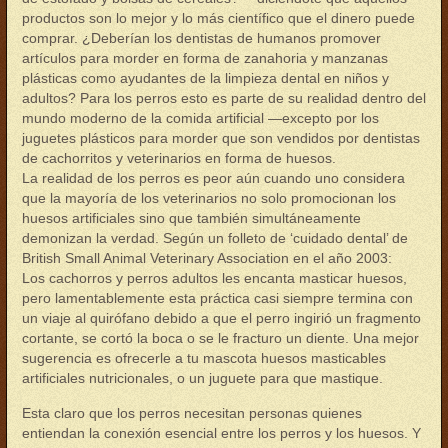
productos son lo mejor y lo más científico que el dinero puede
comprar. ¿Deberían los dentistas de humanos promover
artículos para morder en forma de zanahoria y manzanas
plásticas como ayudantes de la limpieza dental en niños y
adultos? Para los perros esto es parte de su realidad dentro del
mundo moderno de la comida artificial —excepto por los
juguetes plásticos para morder que son vendidos por dentistas
de cachorritos y veterinarios en forma de huesos.
La realidad de los perros es peor aún cuando uno considera
que la mayoría de los veterinarios no solo promocionan los
huesos artificiales sino que también simultáneamente
demonizan la verdad. Según un folleto de ‘cuidado dental’ de
British Small Animal Veterinary Association en el año 2003:
Los cachorros y perros adultos les encanta masticar huesos,
pero lamentablemente esta práctica casi siempre termina con
un viaje al quirófano debido a que el perro ingirió un fragmento
cortante, se cortó la boca o se le fracturo un diente. Una mejor
sugerencia es ofrecerle a tu mascota huesos masticables
artificiales nutricionales, o un juguete para que mastique.
Esta claro que los perros necesitan personas quienes
entiendan la conexión esencial entre los perros y los huesos. Y