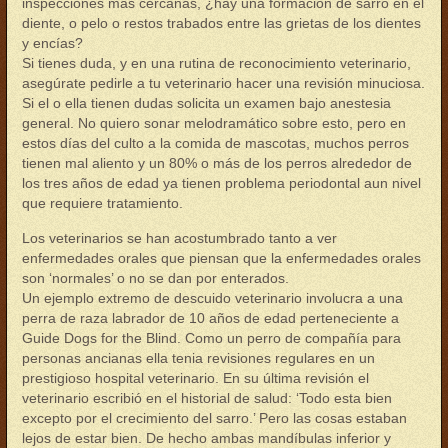
inspecciones más cercanas, ¿hay una formación de sarro en el
diente, o pelo o restos trabados entre las grietas de los dientes
y encías?
Si tienes duda, y en una rutina de reconocimiento veterinario,
asegúrate pedirle a tu veterinario hacer una revisión minuciosa.
Si el o ella tienen dudas solicita un examen bajo anestesia
general. No quiero sonar melodramático sobre esto, pero en
estos días del culto a la comida de mascotas, muchos perros
tienen mal aliento y un 80% o más de los perros alrededor de
los tres años de edad ya tienen problema periodontal aun nivel
que requiere tratamiento.
Los veterinarios se han acostumbrado tanto a ver
enfermedades orales que piensan que la enfermedades orales
son ‘normales’ o no se dan por enterados.
Un ejemplo extremo de descuido veterinario involucra a una
perra de raza labrador de 10 años de edad perteneciente a
Guide Dogs for the Blind. Como un perro de compañía para
personas ancianas ella tenia revisiones regulares en un
prestigioso hospital veterinario. En su última revisión el
veterinario escribió en el historial de salud: ‘Todo esta bien
excepto por el crecimiento del sarro.’ Pero las cosas estaban
lejos de estar bien. De hecho ambas mandíbulas inferior y