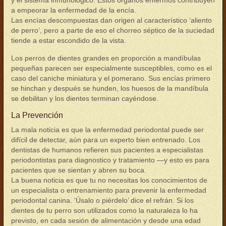
y el sistema inmunológico. Estos órganos enfermos contribuyen
a empeorar la enfermedad de la encía.
Las encías descompuestas dan origen al característico ‘aliento
de perro’, pero a parte de eso el chorreo séptico de la suciedad
tiende a estar escondido de la vista.
Los perros de dientes grandes en proporción a mandíbulas
pequeñas parecen ser especialmente susceptibles, como es el
caso del caniche miniatura y el pomerano. Sus encías primero
se hinchan y después se hunden, los huesos de la mandíbula
se debilitan y los dientes terminan cayéndose.
La Prevención
La mala noticia es que la enfermedad periodontal puede ser
difícil de detectar, aún para un experto bien entrenado. Los
dentistas de humanos refieren sus pacientes a especialistas
periodontistas para diagnostico y tratamiento —y esto es para
pacientes que se sientan y abren su boca.
La buena noticia es que tu no necesitas los conocimientos de
un especialista o entrenamiento para prevenir la enfermedad
periodontal canina. ‘Úsalo o piérdelo’ dice el refrán. Si los
dientes de tu perro son utilizados como la naturaleza lo ha
previsto, en cada sesión de alimentación y desde una edad