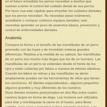
en el futuro inmediato los perros necesitan a dueños que
vuelvan a tener el control del cuidado dental de sus perros.
Por favor usa este capitulo para empollar los cuidados dentales
que los perros necesitan. No necesitas pasar exámenes,
acreditarte o comprar costosos equipos dentales; solo
necesitas aprender un poco de anatomía básica, prevención y
control de enfermedades dentales.
Anatomía
Compara la forma y el tamaño de las mandíbulas de un perro
promedio con las tuyas y de inmediato notaras grandes
diferencias. Relativa a la medida de su cabeza, las mandíbulas
de un perro son mucho más largas que las de un humano. Las
mandíbulas de un perro se extienden desde el frente de los
ojos y están cubiertas por labios a manera de telones elásticos.
Cuando los labios se retiran y las mandíbulas se abren
ampliamente puedes ver las herramientas de oficio que tienen
los carnívoros, 42 dientes especializados—algunos pequeños,
algunos grandes y muy diferentes de los nuestros.
Doce dientes incisivos posicionados en dos filas entre cuatro
caninos largos en forma de daga. Los incisivos son utilizados
para tirar y mordisquear la carne en el hueso, para llevar
comida, para aseo y perseguir pulgas por todo el pelaje. Los