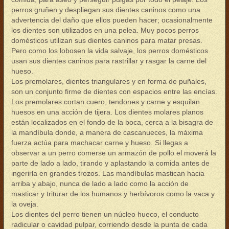
perros gruñen y despliegan sus dientes caninos como una
advertencia del daño que ellos pueden hacer; ocasionalmente
los dientes son utilizados en una pelea. Muy pocos perros
domésticos utilizan sus dientes caninos para matar presas.
Pero como los lobosen la vida salvaje, los perros domésticos
usan sus dientes caninos para rastrillar y rasgar la carne del
hueso.
Los premolares, dientes triangulares y en forma de puñales,
son un conjunto firme de dientes con espacios entre las encías.
Los premolares cortan cuero, tendones y carne y esquilan
huesos en una acción de tijera. Los dientes molares planos
están localizados en el fondo de la boca, cerca a la bisagra de
la mandíbula donde, a manera de cascanueces, la máxima
fuerza actúa para machacar carne y hueso. Si llegas a
observar a un perro comerse un armazón de pollo el moverá la
parte de lado a lado, tirando y aplastando la comida antes de
ingerirla en grandes trozos. Las mandíbulas mastican hacia
arriba y abajo, nunca de lado a lado como la acción de
masticar y triturar de los humanos y herbívoros como la vaca y
la oveja.
Los dientes del perro tienen un núcleo hueco, el conducto
radicular o cavidad pulpar, corriendo desde la punta de cada