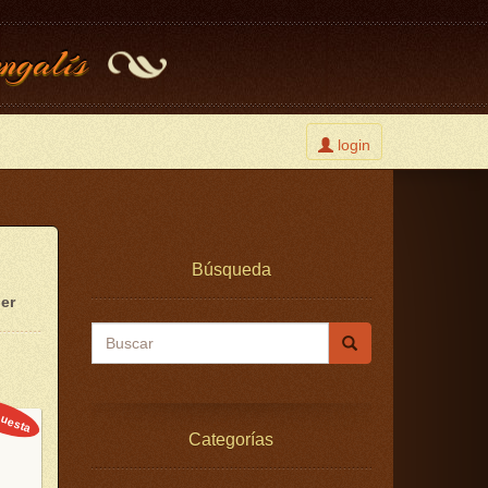
ngalís
Toggle
login
user
Búsqueda
ier
Buscar
uesta
Categorías