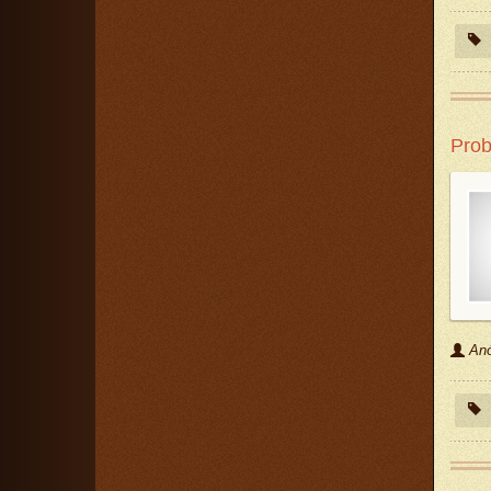
Prob
An