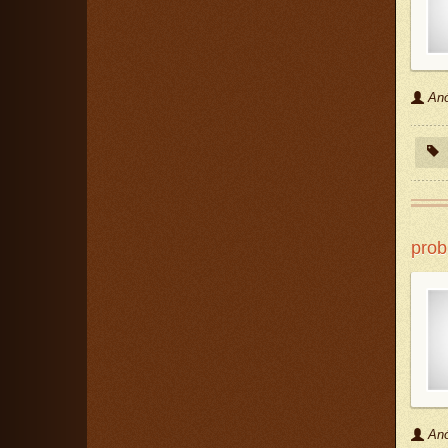
An
prob
An