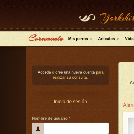
Pasar
Yorkshir
al
contenido
principal
Coramonte
Mis perros
Artículos
Víde
Acceda
o
cree una nueva cuenta
para
realizar su consulta.
Co
Inicio de sesión
Alim
Nombre de usuario
*