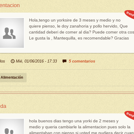
entacion
Resp
Hola,tengo un yorksire de 3 meses y medio y no
quiere pienso, le doy zanahoria y pollo hervido, Que
cantidad deberi de comer al dia? Puede comer otra co
Le gusta la , Mantequilla, es recomendable? Gracias
los
Mié, 01/06/2016 - 17:33
5 comentarios
Alimentación
ida
Resp
hola buenos dias tengo una yorki de 2 meses y
medio y queria cambiarle la alimentacion pues solo la
alimentaban con pienso si usted me pudiera decir cuan