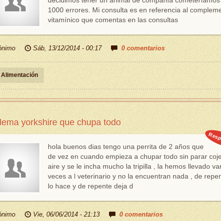
decidimos tener un animal de compañía cometeríamos
1000 errores. Mi consulta es en referencia al complem
vitamínico que comentas en las consultas
ónimo
Sáb, 13/12/2014 - 00:17
0 comentarios
Alimentación
lema yorkshire que chupa todo
Resp
hola buenos dias tengo una perrita de 2 años que
de vez en cuando empieza a chupar todo sin parar coj
aire y se le incha mucho la tripilla , la hemos llevado va
veces a l veterinario y no la encuentran nada , de repe
lo hace y de repente deja d
ónimo
Vie, 06/06/2014 - 21:13
0 comentarios