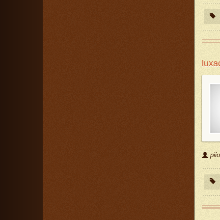
luxa
piio