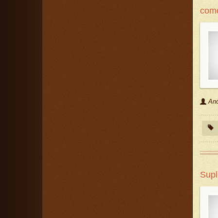
como
An
Supl