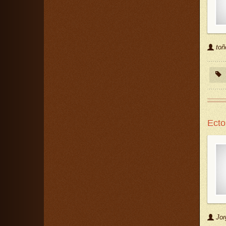
toñ
Ecto
Jor