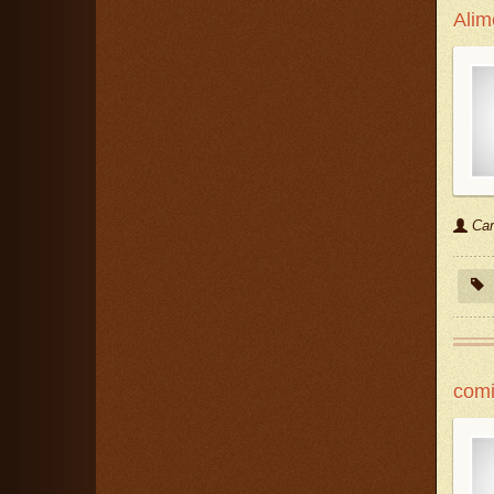
Alim
Car
com