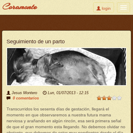
Coramonte
Toggle
Togg
login
user
navig
Pasar
al
contenido
principal
Seguimiento de un parto
Jesus Montero
Lun, 01/07/2013 - 12:15
0 comentarios
Transcurridos los sesenta días de gestación, llegará el
momento en que observaremos a nuestra futura mama
nerviosa y arañando en algún rincón, esa será primera señal
de que el gran momento esta llegando. No debemos olvidar no
obstante, que debemos de estar muy pendientes desde el día