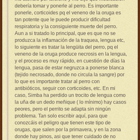
debería tomar y ponerle al perro. Es importante
ponerle, corticoides pq el veneno de la oruga es
tan potente que le puede producir dificultad
respiratoria y la consiguiente muerte del perro.
Aun a si tratado lo principal, que es que no se
produzca la inflamación de la traquea, lengua etc,
lo siguiente es tratar la lengüita del perro, pq el
veneno de la oruga produce necrosis en la lengua,
y el proceso es muy rápido, en cuestión de días la
lengua, pasa de estar negruzca a ponerse blanca
(tejido necrosado, donde no circula la sangre) por
lo que es importante tratar al perro con
antibióticos, seguir con corticoides, etc. En mi
caso, Simba ha perdido un trocito de lengua como
la uña de un dedo meñique ( lo mínimo) hay casos
peores, pero el perrito se adapta sin ningún
problema. Tan solo escribir aquí, para que
conozcáis el peligro que tienen este tipo de
orugas, que salen por la primavera, y en la zona
donde hay pinos, asi que tener cuidado de no