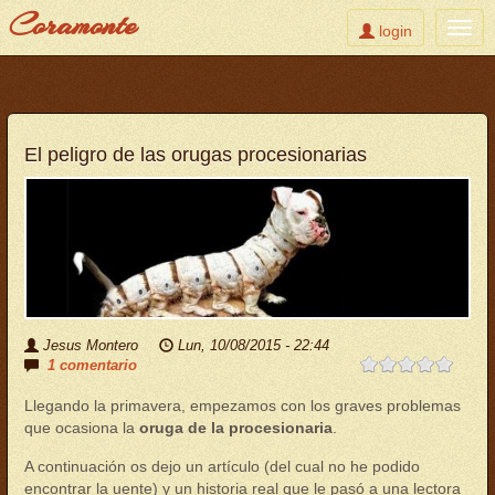
Coramonte
Toggle
Togg
login
user
navig
Pasar
al
contenido
principal
El peligro de las orugas procesionarias
Jesus Montero
Lun, 10/08/2015 - 22:44
1 comentario
Llegando la primavera, empezamos con los graves problemas
que ocasiona la
oruga de la procesionaria
.
A continuación os dejo un artículo (del cual no he podido
encontrar la uente) y un historia real que le pasó a una lectora