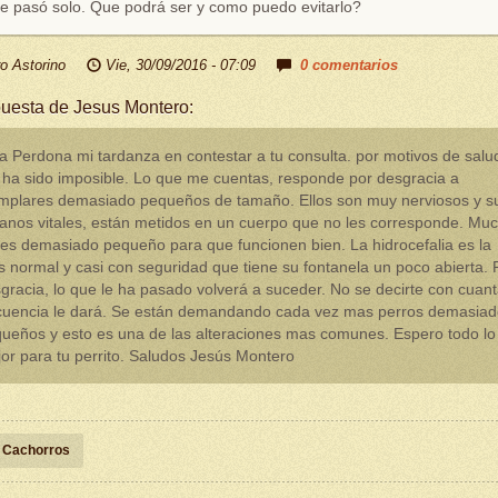
le pasó solo. Que podrá ser y como puedo evitarlo?
o Astorino
Vie, 30/09/2016 - 07:09
0 comentarios
uesta de Jesus Montero:
a Perdona mi tardanza en contestar a tu consulta. por motivos de salu
ha sido imposible. Lo que me cuentas, responde por desgracia a
mplares demasiado pequeños de tamaño. Ellos son muy nerviosos y s
anos vitales, están metidos en un cuerpo que no les corresponde. Mu
es demasiado pequeño para que funcionen bien. La hidrocefalia es la
 normal y casi con seguridad que tiene su fontanela un poco abierta. 
gracia, lo que le ha pasado volverá a suceder. No se decirte con cuan
cuencia le dará. Se están demandando cada vez mas perros demasiad
ueños y esto es una de las alteraciones mas comunes. Espero todo lo
or para tu perrito. Saludos Jesús Montero
Cachorros