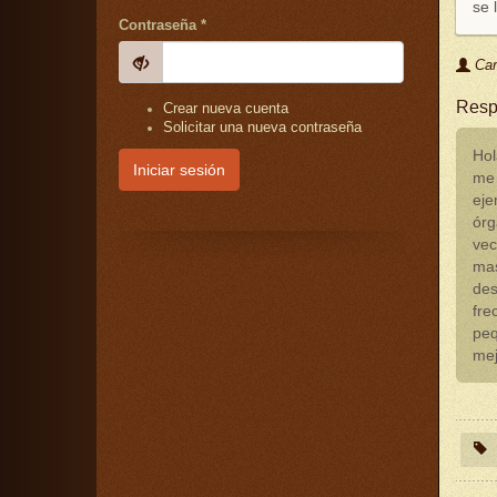
se 
Contraseña
*
Car
Resp
Crear nueva cuenta
Solicitar una nueva contraseña
Hol
Iniciar sesión
me 
eje
órg
vec
mas
des
fre
peq
mej