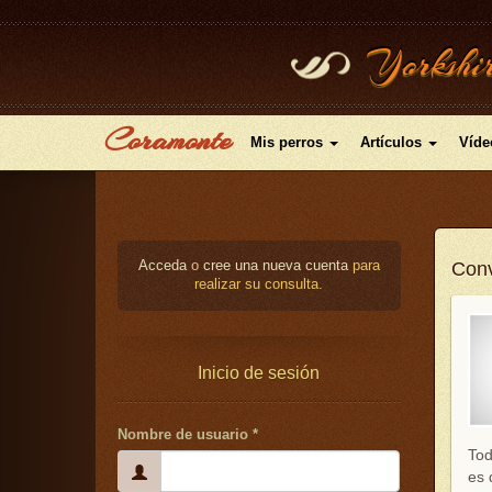
Pasar
Yorkshir
al
contenido
principal
Coramonte
Mis perros
Artículos
Víde
Acceda
o
cree una nueva cuenta
para
Conv
realizar su consulta.
Inicio de sesión
Nombre de usuario
*
Tod
es 