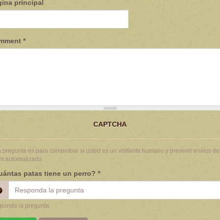
ina principal
mment
*
CAPTCHA
 pregunta es para comprobar si usted es un visitante humano y prevenir envíos de
m automatizado.
ántas patas tiene un perro?
*
ponda la pregunta.