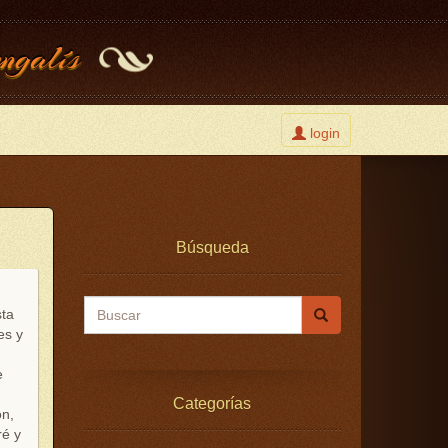
ngalís
Toggle
login
user
Búsqueda
sta
es y
Buscar
e
Categorías
ón,
ré y