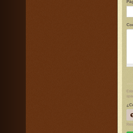
Pág
Co
Esta
spa
¿Cu
Res