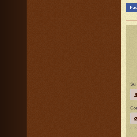
Fa
Su
Cor
El 