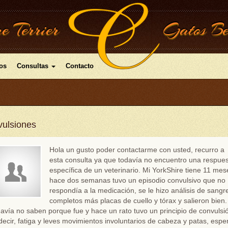
e Terrier
Gatos Be
os
Consultas
Contacto
ulsiones
Hola un gusto poder contactarme con usted, recurro a
esta consulta ya que todavía no encuentro una respue
específica de un veterinario. Mi YorkShire tiene 11 mes
hace dos semanas tuvo un episodio convulsivo que no
respondía a la medicación, se le hizo análisis de sangr
completos más placas de cuello y tórax y salieron bien.
avía no saben porque fue y hace un rato tuvo un principio de convulsi
decir, fatiga y leves movimientos involuntarios de cabeza y patas, espe